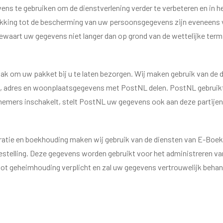
ens te gebruiken om de dienstverlening verder te verbeteren en in
kking tot de bescherming van uw persoonsgegevens zijn eveneens v
bewaart uw gegevens niet langer dan op grond van de wettelijke term
e taak om uw pakket bij u te laten bezorgen. Wij maken gebruik van d
am, adres en woonplaatsgegevens met PostNL delen. PostNL gebruikt
emers inschakelt, stelt PostNL uw gegevens ook aan deze partijen 
ratie en boekhouding maken wij gebruik van de diensten van E-Boe
estelling. Deze gegevens worden gebruikt voor het administreren
ot geheimhouding verplicht en zal uw gegevens vertrouwelijk beh