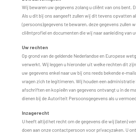
Wij bewaren uw gegevens zolang u cliënt van ons bent. Di
Als u dit bij ons aangeeft zullen wij dit tevens opvatte
(persoons)gegevens te bewaren, deze gegevens zullen wi
cliëntprofiel en documenten die wij naar aanleiding van
Uw rechten
Op grond van de geldende Nederlandse en Europese wetg
verwerkt. Wij leggen u hieronder uit welke rechten dit z
uw gegevens enkel naar uw bij ons reeds bekende e-mailad
vragen zich te legitimeren. Wij houden een administratie
afschriften en kopieën van gegevens ontvangt u in de mac
dienen bij de Autoriteit Persoonsgegevens als u vermoe
Inzagerecht
U heeft altijd het recht om de gegevens die wij (laten) v
doen aan onze contactpersoon voor privacyzaken. U ontva