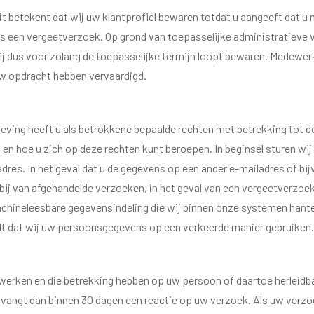
t betekent dat wij uw klantprofiel bewaren totdat u aangeeft dat u 
n als een vergeetverzoek. Op grond van toepasselijke administratieve
j dus voor zolang de toepasselijke termijn loopt bewaren. Medewe
 uw opdracht hebben vervaardigd.
eving heeft u als betrokkene bepaalde rechten met betrekking tot
ijn en hoe u zich op deze rechten kunt beroepen. In beginsel sturen 
res. In het geval dat u de gegevens op een ander e-mailadres of bij
 bij van afgehandelde verzoeken, in het geval van een vergeetverzo
hineleesbare gegevensindeling die wij binnen onze systemen hanteren
dt dat wij uw persoonsgegevens op een verkeerde manier gebruiken.
erwerken en die betrekking hebben op uw persoon of daartoe herleidbaa
ngt dan binnen 30 dagen een reactie op uw verzoek. Als uw verzoek