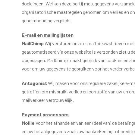
doeleinden. Wel kan deze partij metagegevens verzamele
organisatorische maatregelen genomen om verlies en o
geheimhouding verplicht.
E-mail en mailinglijsten
MailChimp
Wij versturen onze e-mail nieuwsbrieven met 
geautomatiseerd via onze website is verzonden ziet u d
opgeslagen. MailChimp maakt gebruik van cookies en and
voor om uw gegevens te gebruiken voor het verder verbete
Antagonist
Wij maken voor ons reguliere zakelijke e-m
getroffen om misbruik, verlies en corruptie van uw en o
mailverkeer vertrouwelijk.
Payment processors
Mollie
Voor het afhandelen van een (deel van) de betalin
en uw betaalgegevens zoals uw bankrekening- of credi