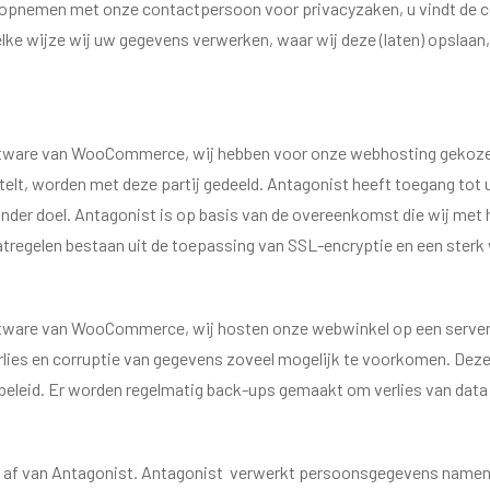
ct opnemen met onze contactpersoon voor privacyzaken, u vindt de c
ke wijze wij uw gegevens verwerken, waar wij deze (laten) opslaan,
ftware van WooCommerce, wij hebben voor onze webhosting gekoze
telt, worden met deze partij gedeeld. Antagonist heeft toegang tot
 ander doel. Antagonist is op basis van de overeenkomst die wij me
tregelen bestaan uit de toepassing van SSL-encryptie en een ster
tware van WooCommerce, wij hosten onze webwinkel op een server i
ies en corruptie van gegevens zoveel mogelijk te voorkomen. Deze b
eleid. Er worden regelmatig back-ups gemaakt om verlies van dat
 af van Antagonist. Antagonist verwerkt persoonsgegevens namens