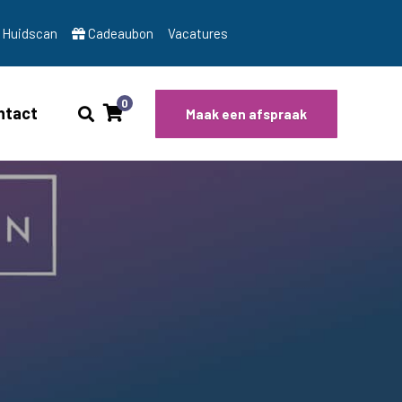
Huidscan
Cadeaubon
Vacatures
0
ntact
Maak een afspraak