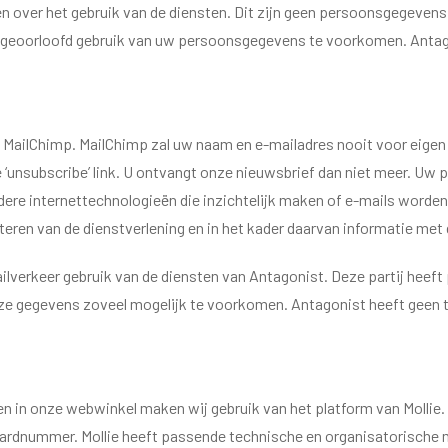
n over het gebruik van de diensten. Dit zijn geen persoonsgegeven
ngeoorloofd gebruik van uw persoonsgegevens te voorkomen. Antag
MailChimp. MailChimp zal uw naam en e-mailadres nooit voor eigen 
e ‘unsubscribe’ link. U ontvangt onze nieuwsbrief dan niet meer. U
ere internettechnologieën die inzichtelijk maken of e-mails worden
ren van de dienstverlening en in het kader daarvan informatie met 
ailverkeer gebruik van de diensten van Antagonist. Deze partij hee
nze gegevens zoveel mogelijk te voorkomen. Antagonist heeft geen t
gen in onze webwinkel maken wij gebruik van het platform van Moll
tcardnummer. Mollie heeft passende technische en organisatorisc